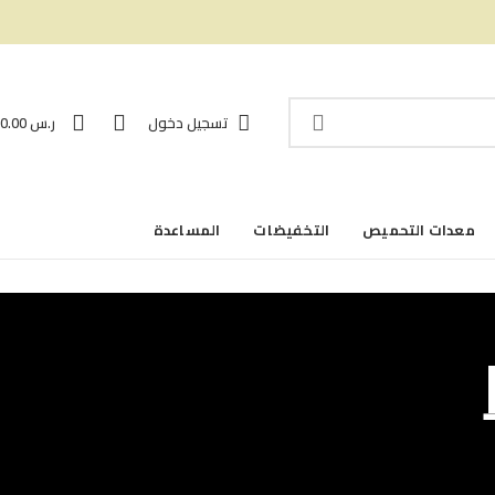
0
0
تسجيل دخول
ر.س
0.00
معدات التحميص
التخفيضات
المساعدة