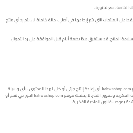
لى المنتجات التي يتم إرجاعها في أصلي ، حالة كاملة. لن يتم رد أي منتج
 سلامة المنتج. قد يستغرق هذا بضعة أيام قبل الموافقة على رد الأموال.
جميع المحتويات الموجودة على موقع kahwashop.com (الرسوم التوضيحية والنصوص والأسماء والأسماء التجارية والصور ومقاطع الفيديو) هي ملك لموقع kahwashop.com. أي إعادة إنتاج جزئي أو كلي لهذا المحتوى ، بأي وسيلة
وعلى أي دعم ، يخضع لترخيص مسبق وصريح من kahwashop.com. جميع المعلومات والمحتويات والملفات محمية بموجب القانون الدولي فيما يتعلق بالملكية الفكرية وحقوق النشر. لا يمنحك موقع kahwashop.com الحق في نسخ أو
بشدة بموجب قانون الملكية الفكرية.