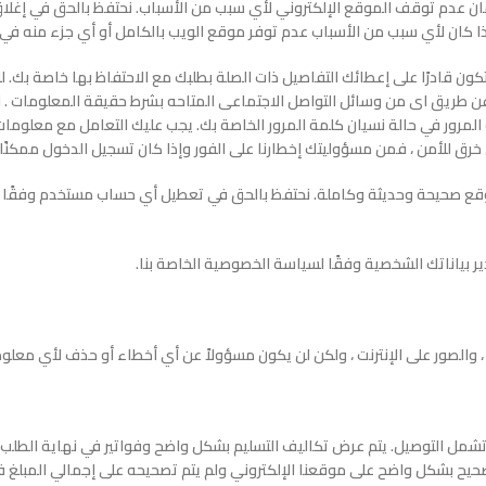
مان عدم توقف الموقع الإلكتروني لأي سبب من الأسباب. نحتفظ بالحق في إغلاق 
ذا كان لأي سبب من الأسباب عدم توفر موقع الويب بالكامل أو أي جزء منه في 
ن قادرًا على إعطائك التفاصيل ذات الصلة بطلبك مع الاحتفاظ بها خاصة بك. لل
ور آمنة أو عن طريق اى من وسائل التواصل الاجتماعى المتاحه بشرط حقيقة المعلوم
المرور في حالة نسيان كلمة المرور الخاصة بك. يجب عليك التعامل مع معلوم
 صحيحة وحديثة وكاملة. نحتفظ بالحق في تعطيل أي حساب مستخدم وفقًا لتقدي
ر بياناتك الشخصية وفقًا لسياسة الخصوصية الخاصة بنا.
لريال السعودي والدولار ولا تشمل التوصيل. يتم عرض تكاليف التسليم بشكل واضح وفواتير في
يح بشكل واضح على موقعنا الإلكتروني ولم يتم تصحيحه على إجمالي المبلغ ف