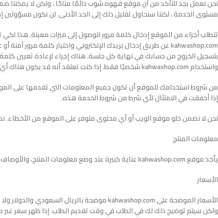
نحن نعمل بجد للتأكد من أن موقع قهوه شوب دائمًا متاحًا ، ولكن لا يمكننا ض
مستوى الخدمة ، لكننا سنحاول تقليل ذلك إلى الحد الأدنى. لن نكون مسؤولين إ
تتطلب أجزاء من الموقع إدخال كلمة مرور للوصول إلى ميزات معينة. هذا لكي تكو
kahwashop.com عن طريق إدخال بريدك الإلكتروني واختيار كلمة مر
بتسجيل الخروج من حسابك في نهاية كل جلسة. هناك إجراء لإعادة تعيين كلمة 
واستخدام kahwashop.com شخصيًا فقط. إذا كنت تعتقد أنه قد يكون هناك أي خرق للأمن ، فمن مسؤوليتك إخطارنا على الفور وإذا كان تسجيل الدخول ممكنًا ، لتغيير كلمة المرور الخاصة بك.
من شروط استخدامك للموقع أن تكون جميع المعلومات التي تقدمها على الموقع
إذا أخفقت في الامتثال لأي شرط من شروط الخدمة هذه.
نحن لا نضمن خلو موقع الويب أو أي محتوى متوفر على الموقع من الأخطاء. ندي
معلومات المنتج
يأخذ موقع kahwashop.com عناية كبيرة عند وضع معلومات المنتج، والأوصاف ، والصور على الإنترنت ، ولكن لن يكون مسؤولاً عن أي أخطاء أو حذف لأي معلومات يتم تقديمها.
الأسعار
الأسعار الموضحة على kahwashop.com موضحة با
ولكن سيتم توضيح ذلك لك في الطلب في وقت تقديم الطلب. إذا ظهر سعر غير صح