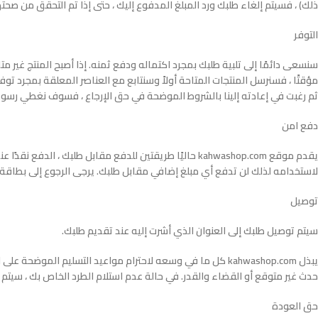
ذلك) ، فسيتم إلغاء طلبك ورد المبلغ المدفوع إليك ، حتى إذا تم التحقق من صحتها
التوفر
مؤقتًا ، فسنرسل المنتجات المتاحة أولاً وسنتابع مع العناصر المعلقة بمجرد توفر
ثم رغبت في إعادته إلينا بالشروط الموضحة في حق الإرجاع ، فسوف نغطي رسوم ال
دفع امن
لاستخدامه لذلك لن تدفع أي مبلغ إضافي مقابل طلبك. يرجى الرجوع إلى بطاقة Visa / Master Card للحصول على شروط وأحكام الاستخدام الكاملة
توصيل
سيتم توصيل طلبك إلى العنوان الذي أشرت إليه عند تقديم طلبك.
يبذل kahwashop.com كل ما في وسعه لاحترام مواعيد التسليم ا
حدث غير متوقع أو القضاء والقدر. في حالة عدم استلام الطرد الخاص بك ، سيتم 
حق العودة