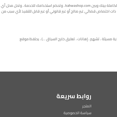
أي فشل من kahwashop.com في ممارسة أو تطبيق أي حق أو شرط من شروط الخدمة لا يشكل تنازلاً عن هذا الحق أو الحكم. تشكل شروط الخدمة الاتفاقية الكاملة بينك وبين kahwashop.com ، وتحكم استخدامك للخدمة ، وتحل محل أي
ذات اختصاص قضائي غير صالح أو غير قانوني أو غير قابل للتنفيذ لأي سبب من
لتعليقات تنتهك القانون أو كانت غير ملائمة (دعاية مسيئة ، تشهير ، إهانات ، تعليق خارج السياق …) ، يحتفظ موقع
روابط سريعة
المتجر
سياسة الخصوصية