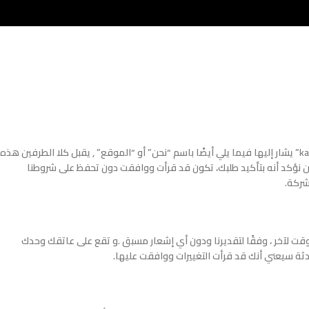
تحكم الشروط والأحكام العامة للبيع المفصلة أدناه العلاقة التعاقدية بين “المستخدم” (المشار إليه فيما يلي أيضًا باسم “أنت” أو “العميل”) و “kahwashop.com” يشار إليها فيما يلي أيضًا باسم “نحن” أو “الموقع” , يقبل كلا الطرفين هذه
 نؤكد أنه بتأكيد طلبك، تكون قد قرأت ووافقت دون تحفظ على شروطنا
شركة.
قت لآخر ، وفقًا لتقديرنا ودون أي إشعار مسبق .و تقع على عاتقك وحدك
ثة سيعني أنك قد قرأت التغييرات ووافقت عليها.