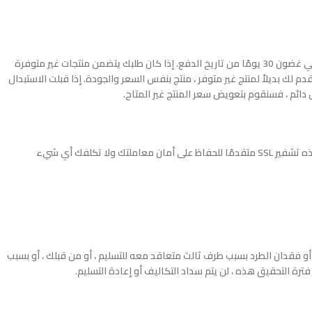
سنسعى دائمًا إلى تلبية طلبك بمجرد اكتماله ودفع ثمنه. إذا أصبح المنتج غير متاح بعد تأكيد طلبك ودفع ثمنه ، فسنقوم برد السعر الذي دفعته مقابل المنتج في غضون 30 يومًا من تاريخ الدفع. إذا كان طلبك يتضمن منتجات غير متوفرة
 لك بديلاً لمنتج غير متوفر ، منتج بنفس السعر والجودة. إذا قبلت الاستبدال
 دائم ، فسنقوم بتعويض سعر المنتج غير المتاح.
يقدم موقع kahwashop.com حاليًا طريقتين للدفع مقابل طلبك ، الدفع نقدًا عند التسليم (COD) ومدفوعات بطاقات الائتمان / الخصم. تستخدم خيارات الدفع هذه تشفير SSL متقدمًا للحفاظ على أمان معاملتك ولا تكلفك أي شيء
تسليم أو فقدان الطرد بسبب طرف ثالث متعاقد معه للتسليم ، أو من قبلك ، أو بسبب
رة التحقيق هذه ، لن يتم سداد التكاليف أو إعادة التسليم.