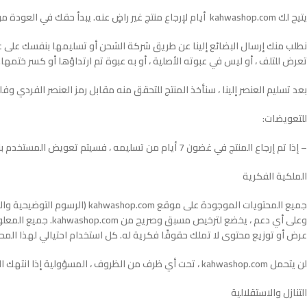
يتيح لك kahwashop.com أيام لإرجاع منتج غير راضٍ عنه. يبدأ حقك في العودة من لحظة تسليم طلبك. يمكنك إرجاع المنتج إلينا خلال هذا الإطار الزمني ، على نفقتك الخاصة ، مع فاتورة .
نطلب منك إرسال البضائع إلينا عن طريق شركة الشحن أو تسليمها بنفسك على عنوا
تعرض للتلف ، أو ليس في عبوته الأصلية ، أو به عبوة تم ارتداؤها أو كسر ختمها..
بعد تسليم العنصر إلينا ، سنأخذ المنتج للتحقق منه مقابل رمز العنصر الفردي و
للتعويضات:
– إذا تم إرجاع المنتج في غضون 7 أيام من تسليمه ، فسيتم تعويض المستخدم بنفس طريقة الدفع التي تم استخدامها في البداية.
الملكية الفكرية
عرض أو توزيع محتوى لا تملك حقوقًا فكرية له. كل استخدام احتيالي لهذا المح
لن يتحمل kahwashop.com ، تحت أي ظرف من الظروف ، المسؤولية إذا انتهك المستخدم الحقوق التي يحتفظ بها طرف ثالث من خلال أنشطته على الموقع.
التنازل والاستقلالية